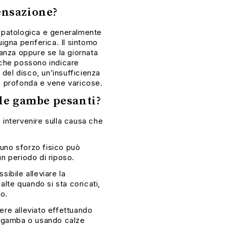
ensazione?
a patologica e generalmente
igna periferica. Il sintomo
danza oppure se la giornata
nche possono indicare
 del disco, un’insufficienza
a profonda e vene varicose.
 le
gambe pesanti
?
 intervenire sulla causa che
uno sforzo fisico può
n periodo di riposo.
ibile alleviare la
te quando si sta coricati,
o.
ere alleviato effettuando
a gamba o usando calze