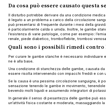
Da cosa può essere causato questa s
Il disturbo potrebbe derivare da una condizione medic
è legato a un problema a carico della circolazione sangu
può presentarsi di frequente durante i mesi della gravi
è particolarmente calda o umida. Inoltre, le gambe sta
l’esistenza di varie patologie, come per esempio: l’ernia
renale, piede diabetico, tromboflebite, trombosi venos
Quali sono i possibili rimedi contro
Per curare le gambe stanche è necessario individuare e
ne è alla base.
Una condizione di stanchezza delle gambe, causata da 
essere risolta intervenendo con impacchi freddi e con u
Se la causa è una pessima circolazione sanguigna, è poss
sensazione tenendo le gambe in movimento, tenendole al
bevendo molti liquidi e assumendo integratori di potassi
In generale il senso di pesantezza delle gambe può ess
un’attività fisica costante e moderata, massaggiando l