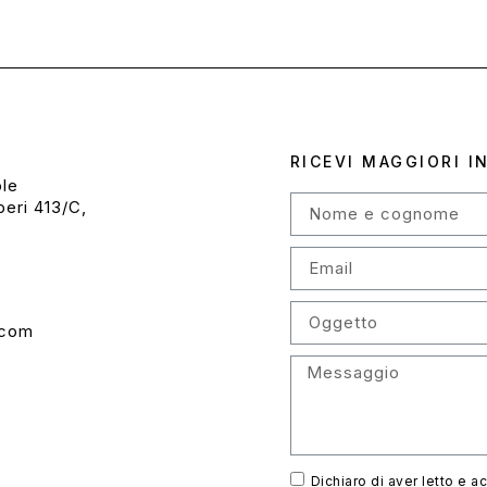
RICEVI MAGGIORI I
ole
eri 413/C,
.com
Dichiaro di aver letto e a