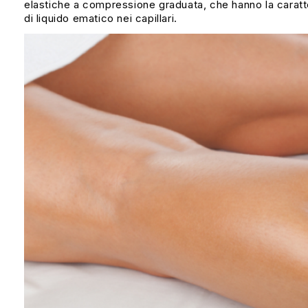
elastiche a compressione graduata, che hanno la caratter
di liquido ematico nei capillari.