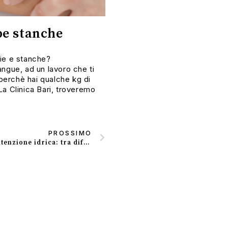
be stanche
ie e stanche?
ngue, ad un lavoro che ti
 perchè hai qualche kg di
a Clinica Bari
, troveremo
PROSSIMO
Cellulite e ritenzione idrica: tra differenze e analogie